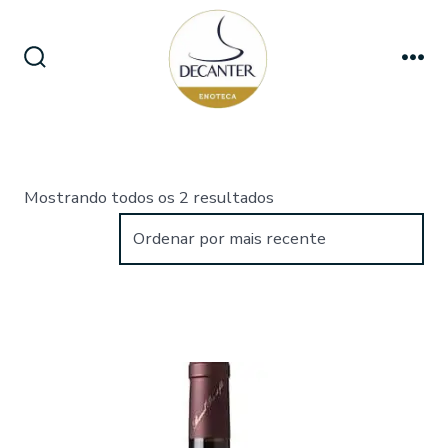
Ir
direto
para
Alternar
Me
pesquisa
o
conteúdo
Classificado
Mostrando todos os 2 resultados
por
mais
recente