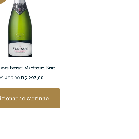
ante Ferrari Maximum Brut
O
O
R$
496,00
R$
297,60
preço
preço
original
atual
icionar ao carrinho
era:
é:
R$ 496,00.
R$ 297,60.