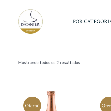
Ir
direto
para
POR CATEGORI
o
conteúdo
Classificado
Mostrando todos os 2 resultados
por
mais
recente
Oferta!
Ofer