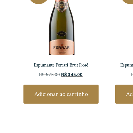
Espumante Ferrari Brut Rosé
Espum
O
O
R$
575,00
R$
345,00
preço
preço
original
atual
Adicionar ao carrinho
Ad
era:
é:
R$ 575,00.
R$ 345,00.