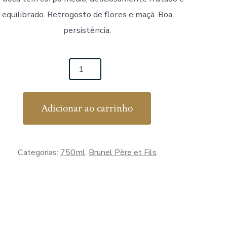
equilibrado. Retrogosto de flores e maçã. Boa
persistência.
el
Adicionar ao carrinho
ine
es
Categorias:
750ml
,
Brunel Père et Fils
ne
c
tidade