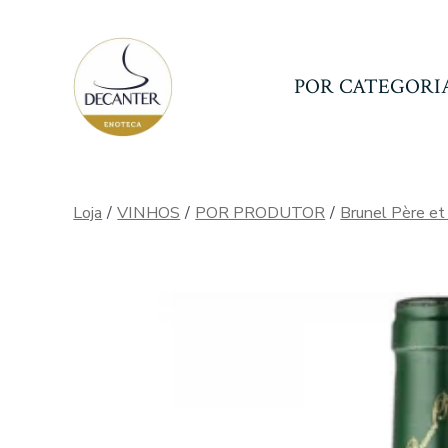
Ir
direto
para
POR CATEGORI
o
conteúdo
Loja
/
VINHOS
/
POR PRODUTOR
/
Brunel Père et 