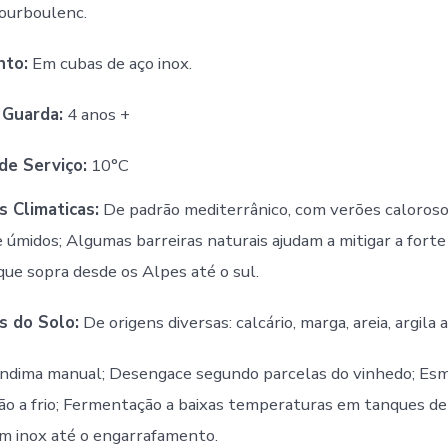
ourboulenc.
to:
Em cubas de aço inox.
 Guarda:
4 anos +
de Serviço:
10°C
s Climaticas:
De padrão mediterrânico, com verões caloroso
e úmidos; Algumas barreiras naturais ajudam a mitigar a forte
que sopra desde os Alpes até o sul.
s do Solo:
De origens diversas: calcário, marga, areia, argila
ndima manual; Desengace segundo parcelas do vinhedo; E
o a frio; Fermentação a baixas temperaturas em tanques de 
m inox até o engarrafamento.