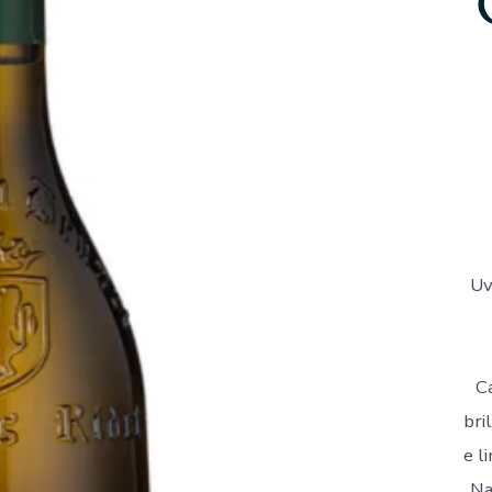
Uv
C
bri
e l
Na