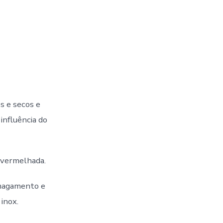
s e secos e
 influência do
 avermelhada.
smagamento e
inox.