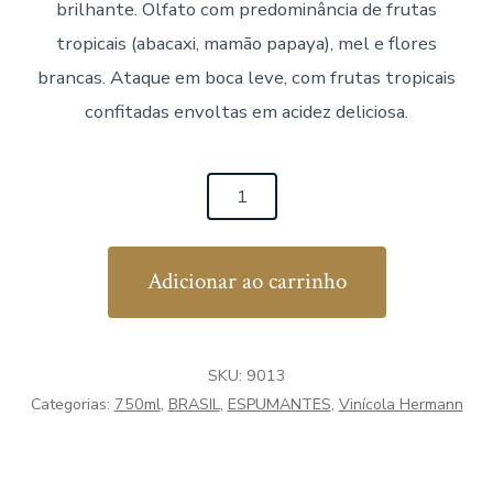
brilhante. Olfato com predominância de frutas
tropicais (abacaxi, mamão papaya), mel e flores
brancas. Ataque em boca leve, com frutas tropicais
confitadas envoltas em acidez deliciosa.
Espumante
Bossa
Nº4
Adicionar ao carrinho
Moscatel
quantidade
SKU:
9013
Categorias:
750ml
,
BRASIL
,
ESPUMANTES
,
Vinícola Hermann