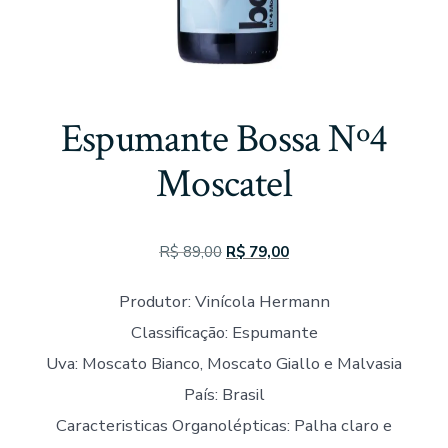
Espumante Bossa Nº4
Moscatel
O
O
R$
89,00
R$
79,00
preço
preço
Produtor: Vinícola Hermann
original
atual
Classificação: Espumante
era:
é:
R$ 89,00.
R$ 79,00.
Uva: Moscato Bianco, Moscato Giallo e Malvasia
País: Brasil
Caracteristicas Organolépticas: Palha claro e