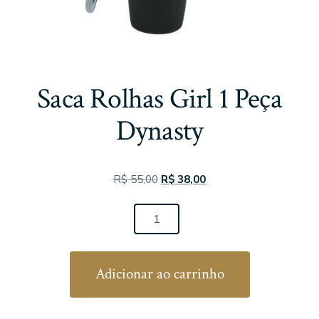
Saca Rolhas Girl 1 Peça
Dynasty
O
O
R$
55,00
R$
38,00
preço
preço
Saca
original
atual
Rolhas
era:
é:
Girl
R$ 55,00.
R$ 38,00.
Adicionar ao carrinho
1
Peça
Dynasty