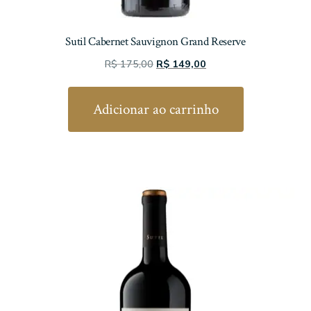
Sutil Cabernet Sauvignon Grand Reserve
O
O
R$
175,00
R$
149,00
preço
preço
original
atual
Adicionar ao carrinho
era:
é:
R$ 175,00.
R$ 149,00.