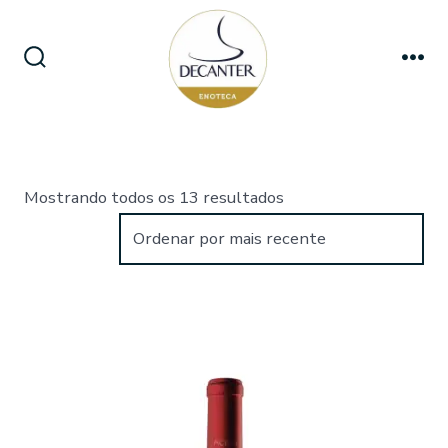
Ir
direto
para
Alternar
Me
pesquisa
o
conteúdo
Classificado
Mostrando todos os 13 resultados
por
mais
recente