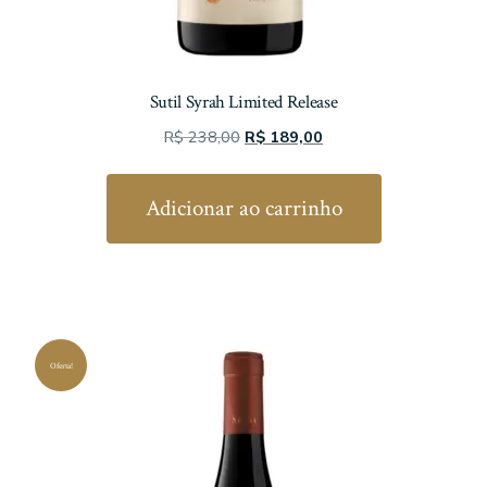
Sutil Syrah Limited Release
O
O
R$
238,00
R$
189,00
preço
preço
original
atual
Adicionar ao carrinho
era:
é:
R$ 238,00.
R$ 189,00.
Oferta!