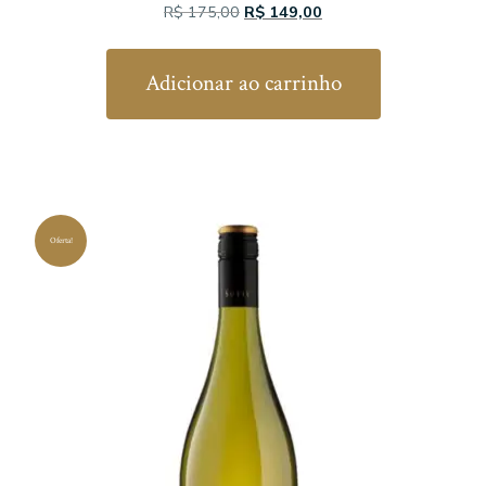
O
O
R$
175,00
R$
149,00
preço
preço
original
atual
Adicionar ao carrinho
era:
é:
R$ 175,00.
R$ 149,00.
Oferta!