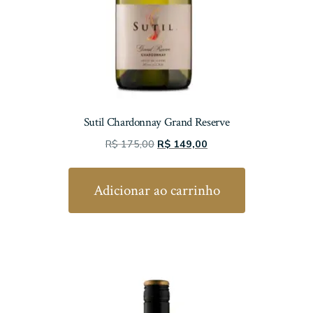
Sutil Chardonnay Grand Reserve
O
O
R$
175,00
R$
149,00
preço
preço
original
atual
Adicionar ao carrinho
era:
é:
R$ 175,00.
R$ 149,00.