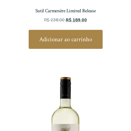
Sutil Carmenère Limited Release
O
O
R$
238,00
R$
189,00
preço
preço
original
atual
Adicionar ao carrinho
era:
é:
R$ 238,00.
R$ 189,00.