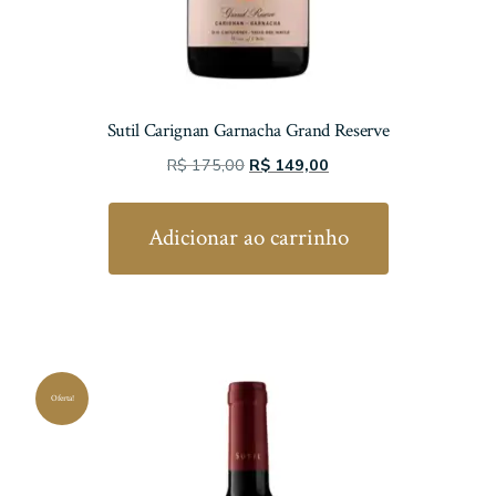
Sutil Carignan Garnacha Grand Reserve
O
O
R$
175,00
R$
149,00
preço
preço
original
atual
Adicionar ao carrinho
era:
é:
R$ 175,00.
R$ 149,00.
Oferta!