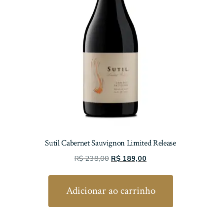
Sutil Cabernet Sauvignon Limited Release
O
O
R$
238,00
R$
189,00
preço
preço
original
atual
Adicionar ao carrinho
era:
é:
R$ 238,00.
R$ 189,00.