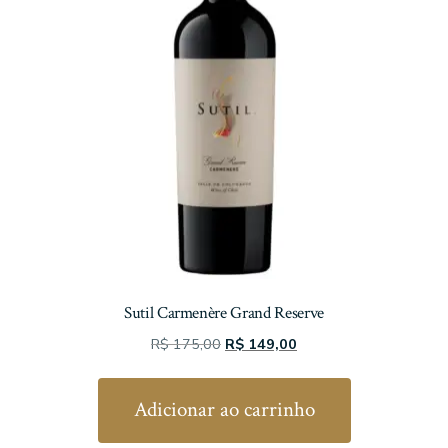
Sutil Carmenère Grand Reserve
O
O
R$
175,00
R$
149,00
preço
preço
original
atual
Adicionar ao carrinho
era:
é:
R$ 175,00.
R$ 149,00.