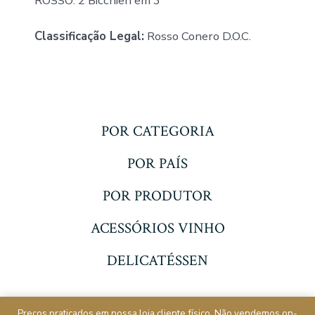
ROSSO: 2 Bicchieri em 3
Classificação Legal:
Rosso Conero D.O.C.
POR CATEGORIA
POR PAÍS
POR PRODUTOR
ACESSÓRIOS VINHO
DELICATÉSSEN
© 2026
Decanter Lagos
Entre em contato
Preços praticados em nossa loja cliente físico. Não vendemos on-