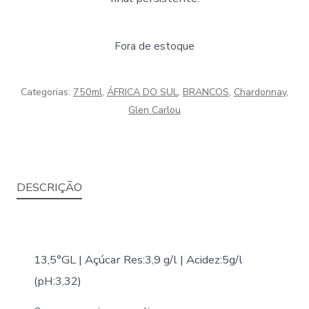
Fora de estoque
Categorias:
750ml
,
ÁFRICA DO SUL
,
BRANCOS
,
Chardonnay
,
Glen Carlou
DESCRIÇÃO
13,5°GL | Açúcar Res:3,9 g/l | Acidez:5g/l
(pH:3,32)