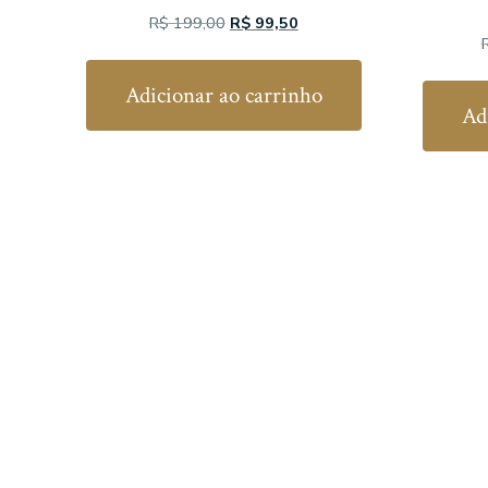
O
O
R$
199,00
R$
99,50
preço
preço
original
atual
Adicionar ao carrinho
era:
é:
Ad
R$ 199,00.
R$ 99,50.