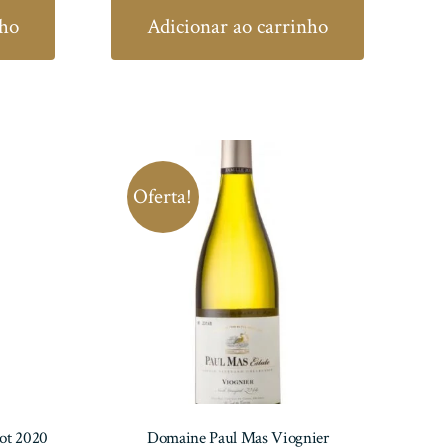
atual
original
atual
nho
Adicionar ao carrinho
é:
era:
é:
.
R$ 77,00.
R$ 514,00.
R$ 462,60.
Oferta!
dot 2020
Domaine Paul Mas Viognier