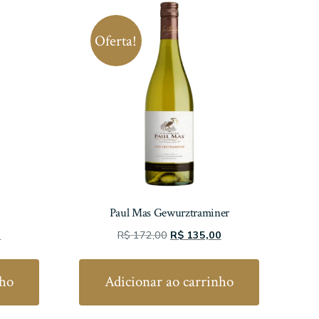
Oferta!
Paul Mas Gewurztraminer
O
O
O
0
R$
172,00
R$
135,00
preço
preço
preço
atual
original
atual
nho
Adicionar ao carrinho
é:
era:
é:
.
R$ 132,80.
R$ 172,00.
R$ 135,00.