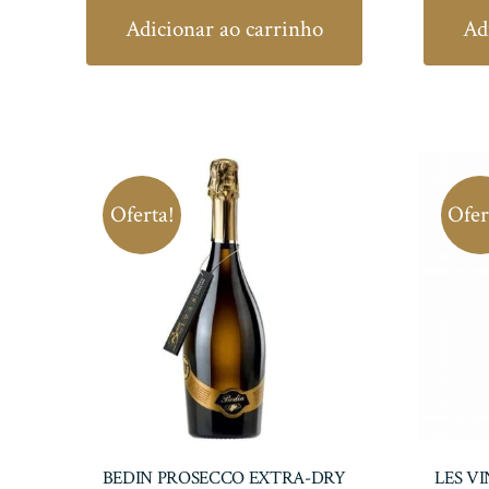
original
atual
Adicionar ao carrinho
Ad
era:
é:
R$ 312,00.
R$ 249,60.
Oferta!
Ofer
BEDIN PROSECCO EXTRA-DRY
LES V