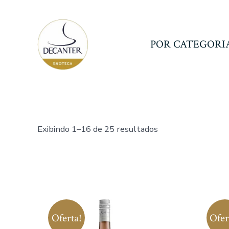
Ir
direto
para
POR CATEGORI
o
conteúdo
Classificado
Exibindo 1–16 de 25 resultados
por
mais
recente
Oferta!
Ofer