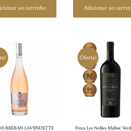
original
atual
original
icionar ao carrinho
Adicionar ao carri
era:
é:
era:
R$ 312,00.
R$ 249,60.
R$ 119,90
ta!
Oferta!
INS BRÉBAN LAVENDETTE
Finca Los Nobles Malbec Ver