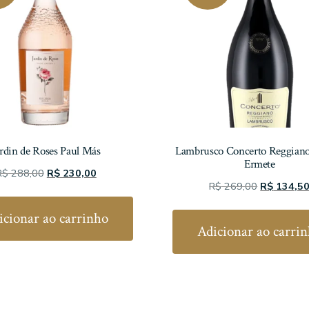
ardin de Roses Paul Más
Lambrusco Concerto Reggian
Ermete
O
O
R$
288,00
R$
230,00
O
R$
269,00
R$
134,5
preço
preço
preço
original
atual
icionar ao carrinho
original
era:
é:
Adicionar ao carri
era:
R$ 288,00.
R$ 230,00.
R$ 269,00