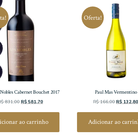
ta!
Oferta!
s Nobles Cabernet Bouchet 2017
Paul Mas Vermentino
O
O
O
R$
831,00
R$
581,70
R$
166,00
R$
132,8
preço
preço
preço
original
atual
original
icionar ao carrinho
Adicionar ao carri
era:
é:
era:
R$ 831,00.
R$ 581,70.
R$ 166,00