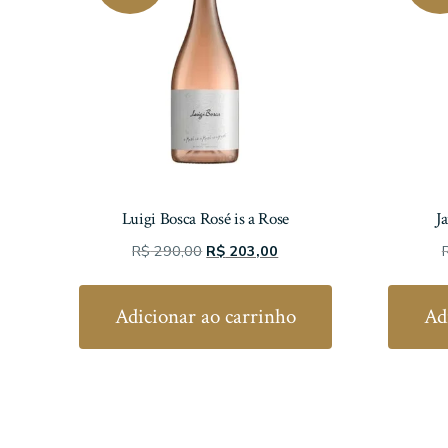
Luigi Bosca Rosé is a Rose
J
O
O
R$
290,00
R$
203,00
preço
preço
original
atual
Adicionar ao carrinho
Ad
era:
é:
R$ 290,00.
R$ 203,00.