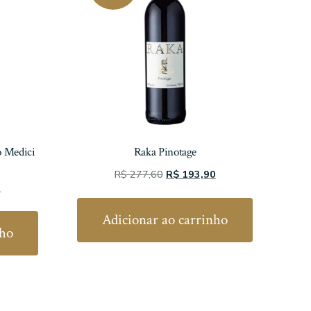
o Medici
Raka Pinotage
O
O
R$
277,60
R$
193,90
O
0
preço
preço
preço
original
atual
Adicionar ao carrinho
atual
era:
é:
nho
é:
R$ 277,60.
R$ 193,90.
.
R$ 134,50.