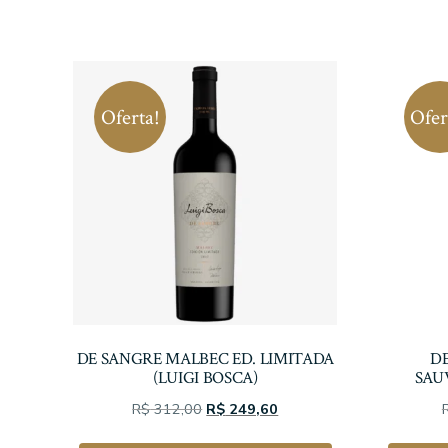
Oferta!
Ofer
DE SANGRE MALBEC ED. LIMITADA
D
(LUIGI BOSCA)
SAU
O
O
R$
312,00
R$
249,60
preço
preço