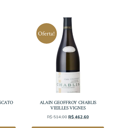
Oferta!
SCATO
ALAIN GEOFFROY CHABLIS
VIEILLES VIGNES
O
O
O
R$
514,00
R$
462,60
preço
preço
preço