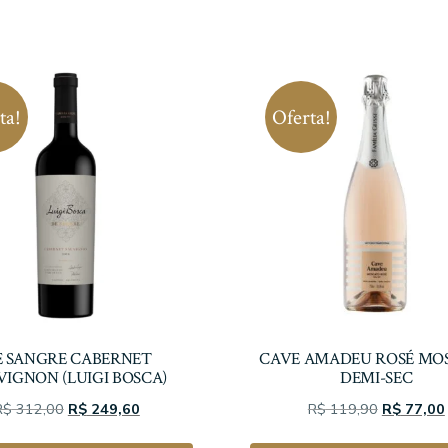
ta!
Oferta!
E SANGRE CABERNET
CAVE AMADEU ROSÉ MO
VIGNON (LUIGI BOSCA)
DEMI-SEC
O
O
O
R$
312,00
R$
249,60
R$
119,90
R$
77,00
preço
preço
preço