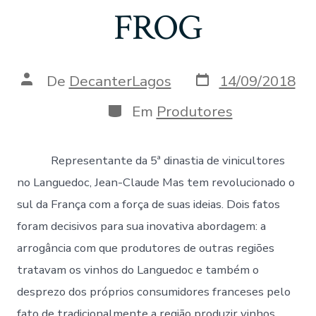
FROG
Data
Autor
De
DecanterLagos
14/09/2018
do
do
post
post
Categorias
Em
Produtores
Representante da 5ª dinastia de vinicultores
no Languedoc, Jean-Claude Mas tem revolucionado o
sul da França com a força de suas ideias. Dois fatos
foram decisivos para sua inovativa abordagem: a
arrogância com que produtores de outras regiões
tratavam os vinhos do Languedoc e também o
desprezo dos próprios consumidores franceses pelo
fato de tradicionalmente a região produzir vinhos